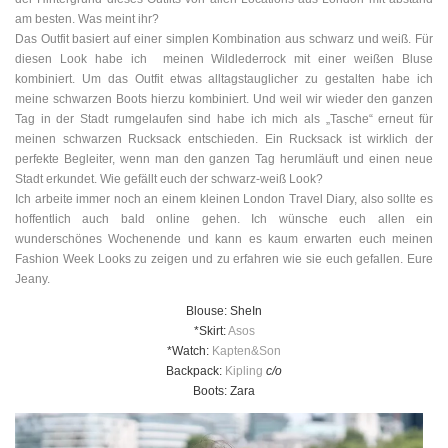
am besten. Was meint ihr?
Das Outfit basiert auf einer simplen Kombination aus schwarz und weiß. Für
diesen Look habe ich meinen Wildlederrock mit einer weißen Bluse
kombiniert. Um das Outfit etwas alltagstauglicher zu gestalten habe ich
meine schwarzen Boots hierzu kombiniert. Und weil wir wieder den ganzen
Tag in der Stadt rumgelaufen sind habe ich mich als „Tasche“ erneut für
meinen schwarzen Rucksack entschieden. Ein Rucksack ist wirklich der
perfekte Begleiter, wenn man den ganzen Tag herumläuft und einen neue
Stadt erkundet. Wie gefällt euch der schwarz-weiß Look?
Ich arbeite immer noch an einem kleinen London Travel Diary, also sollte es
hoffentlich auch bald online gehen. Ich wünsche euch allen ein
wunderschönes Wochenende und kann es kaum erwarten euch meinen
Fashion Week Looks zu zeigen und zu erfahren wie sie euch gefallen. Eure
Jeany.
Blouse: SheIn
*Skirt:
Asos
*Watch:
Kapten&Son
Backpack:
Kipling
c/o
Boots: Zara