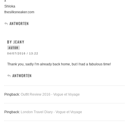
x
Shloka
thesilksneaker.com
ANTWORTEN
BY JEANY
AUTOR
04/07/2016 / 13:22
Thank you, sadly I’m already back home, but I had a fabulous time!
ANTWORTEN
Pingback:
Outfit Review 2016 - Vogue et Voyage
Pingback:
London Travel Diary - Vogue et Voyage