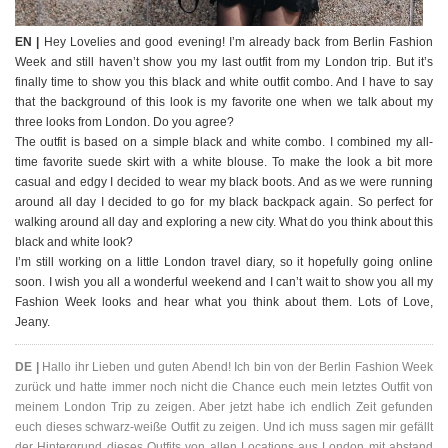
EN |
Hey Lovelies and good evening! I’m already back from Berlin Fashion
Week and still haven’t show you my last outfit from my London trip. But it’s
finally time to show you this black and white outfit combo. And I have to say
that the background of this look is my favorite one when we talk about my
three looks from London. Do you agree?
The outfit is based on a simple black and white combo. I combined my all-
time favorite suede skirt with a white blouse. To make the look a bit more
casual and edgy I decided to wear my black boots. And as we were running
around all day I decided to go for my black backpack again. So perfect for
walking around all day and exploring a new city. What do you think about this
black and white look?
I’m still working on a little London travel diary, so it hopefully going online
soon. I wish you all a wonderful weekend and I can’t wait to show you all my
Fashion Week looks and hear what you think about them. Lots of Love,
Jeany.
DE |
Hallo ihr Lieben und guten Abend! Ich bin von der Berlin Fashion Week
zurück und hatte immer noch nicht die Chance euch mein letztes Outfit von
meinem London Trip zu zeigen. Aber jetzt habe ich endlich Zeit gefunden
euch dieses schwarz-weiße Outfit zu zeigen. Und ich muss sagen mir gefällt
der Hintergrund dieses Outfits von allen Locations aus London mit abstand