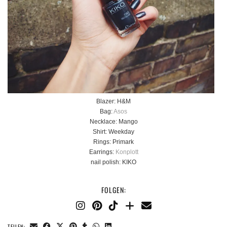
Blazer: H&M
Bag:
Asos
Necklace: Mango
Shirt: Weekday
Rings: Primark
Earrings:
Konplott
nail polish: KIKO
FOLGEN:
TEILEN: