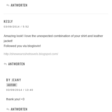
ANTWORTEN
KESLY
03/09/2014 / 5:52
Amazing look! I love the unexpected combination of your shirt and leather
jacket!
Followed you via bloglovin!
http://shewearsshetravels.blogspot.com/
ANTWORTEN
BY JEANY
AUTOR
03/09/2014 / 13:40
thank you! <3
ANTWORTEN