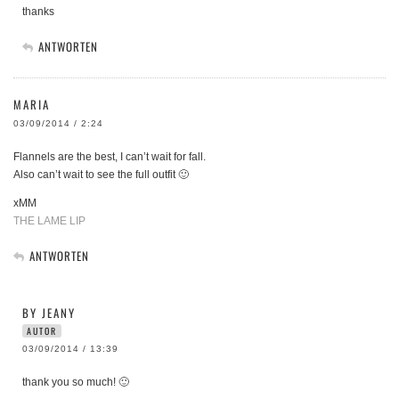
thanks
ANTWORTEN
MARIA
03/09/2014 / 2:24
Flannels are the best, I can’t wait for fall.
Also can’t wait to see the full outfit 🙂
xMM
THE LAME LIP
ANTWORTEN
BY JEANY
AUTOR
03/09/2014 / 13:39
thank you so much! 🙂