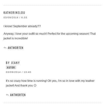
KATHERINELOU
03/09/2014 / 6:33
I know! September already??
Anyway, I love your outfit so much! Perfect for the upcoming season! That
jacket is incredible!
ANTWORTEN
BY JEANY
AUTOR
03/09/2014 / 13:40
It’s so crazy how time is running! Oh yes, I’m so in love with my leather
jacket! And thank you 🙂
ANTWORTEN