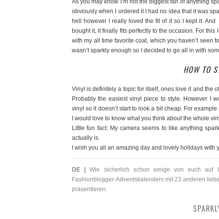
As you may know I’m not the biggest fan of anything sp
obviously when I ordered it I had no idea that it was spar
hell however I really loved the fit of it so I kept it. A
bought it, it finally fits perfectly to the occasion. For 
with my all time favorite coat, which you haven’t seen f
wasn’t sparkly enough so I decided to go all in with som
HOW TO ST
Vinyl is definitely a topic for itself, ones love it and the
Probably the easiest vinyl piece to style. However I
vinyl so it doesn’t start to look a bit cheap. For example
I would love to know what you think about the whole vin
Little fun fact: My camera seems to like anything spa
actually is.
I wish you all an amazing day and lovely holidays with 
DE |
Wie sicherlich schon einige von euch auf I
Fashionblogger-Adventskalenders mit 23 anderen lieben 
präsentieren.
SPARKL