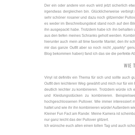
Der ein oder andere von euch wird jetzt sicherlich etwa
irgendwas dergleichen bin. Glücklicherweise verbirgt
sehr schöner rosaner und dazu noch glitzernder Pullover.
es weder im Beschreibungstext stand noch auf den Bi
ihn ausgepackt habe. Trotzdem habe ich ihn behalten u
aus den tiefen meines Schranks geholt werden. Kombini
hierunter auch mein all time favorite Mantel, den ihr
mir das ganze Outfit aber so noch nicht „sparkly“ ge
Blog bekommen haben) fand ich das sie die perfekte 
WIE 
Vinyl ist definitiv ein Thema für sich und sollte auch 
Outfit den leichteren Weg gewählt und mich nur für ein 
deutlich leichter zu kombinieren. Trotzdem würde ich 
und Kleidungsstücken zu kombinieren. Beispielsw
hochgeschlossenen Pullover. Wie immer interessiert 
haltet und wie ihr ihn kombinieren würde! Außerdem wie
Kleiner Fun Fact am Rande: Meine Kamera ist scheinbar
nur ganz leicht das der Pullover glitzert.
Ich wünsche euch allen einen tollen Tag und auch scho