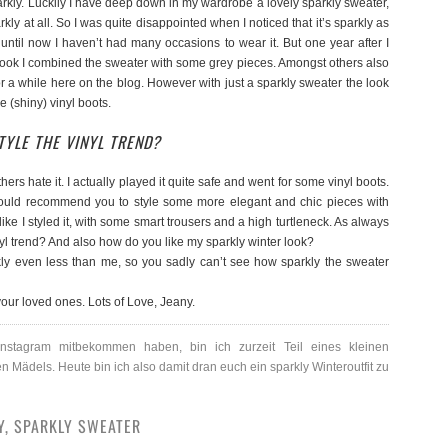
arkly. Luckily I have deep down in my wardrobe a lovely sparkly sweater,
kly at all. So I was quite disappointed when I noticed that it’s sparkly as
nd until now I haven’t had many occasions to wear it. But one year after I
this look I combined the sweater with some grey pieces. Amongst others also
or a while here on the blog. However with just a sparkly sweater the look
e (shiny) vinyl boots.
YLE THE VINYL TREND?
 others hate it. I actually played it quite safe and went for some vinyl boots.
 would recommend you to style some more elegant and chic pieces with
 like I styled it, with some smart trousers and a high turtleneck. As always
yl trend? And also how do you like my sparkly winter look?
rkly even less than me, so you sadly can’t see how sparkly the sweater
your loved ones. Lots of Love, Jeany.
nstagram mitbekommen haben, bin ich zurzeit Teil eines kleinen
Mädels. Heute bin ich also damit dran euch ein sparkly Winteroutfit zu
Y, SPARKLY SWEATER