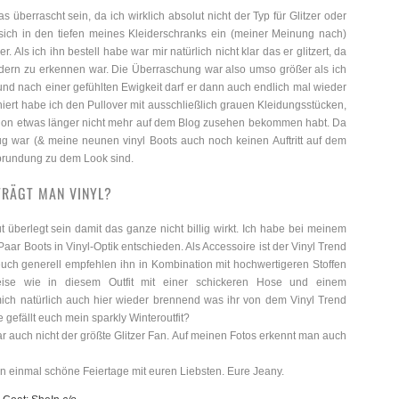
s überrascht sein, da ich wirklich absolut nicht der Typ für Glitzer oder
 sich in den tiefen meines Kleiderschranks ein (meiner Meinung nach)
 Als ich ihn bestell habe war mir natürlich nicht klar das er glitzert, da
ldern zu erkennen war. Die Überraschung war also umso größer als ich
nd nach einer gefühlten Ewigkeit darf er dann auch endlich mal wieder
ert habe ich den Pullover mit ausschließlich grauen Kleidungsstücken,
 schon etwas länger nicht mehr auf dem Blog zusehen bekommen habt. Da
nug war (& meine neunen vinyl Boots auch noch keinen Auftritt auf dem
Abrundung zu dem Look sind.
TRÄGT MAN VINYL?
gut überlegt sein damit das ganze nicht billig wirkt. Ich habe bei meinem
Paar Boots in Vinyl-Optik entschieden. Als Accessoire ist der Vinyl Trend
euch generell empfehlen ihn in Kombination mit hochwertigeren Stoffen
eise wie in diesem Outfit mit einer schickeren Hose und einem
mich natürlich auch hier wieder brennend was ihr von dem Vinyl Trend
 gefällt euch mein sparkly Winteroutfit?
 auch nicht der größte Glitzer Fan. Auf meinen Fotos erkennt man auch
n einmal schöne Feiertage mit euren Liebsten. Eure Jeany.