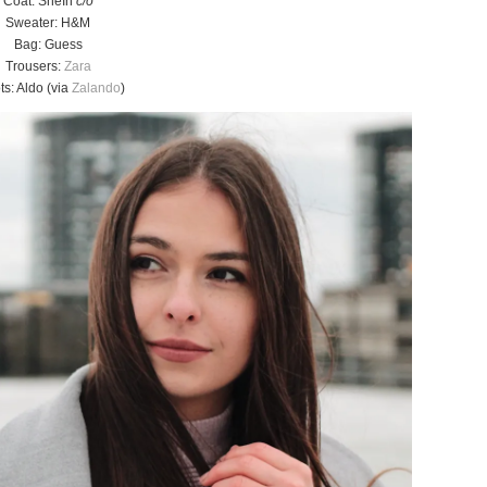
Coat: SheIn
c/o
Sweater: H&M
Bag: Guess
Trousers:
Zara
ts: Aldo (via
Zalando
)