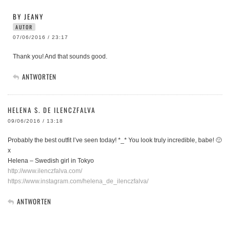
BY JEANY
AUTOR
07/06/2016 / 23:17
Thank you! And that sounds good.
ANTWORTEN
HELENA S. DE ILENCZFALVA
09/06/2016 / 13:18
Probably the best outfit I’ve seen today! *_* You look truly incredible, babe! 🙂
x
Helena – Swedish girl in Tokyo
http://www.ilenczfalva.com/
https://www.instagram.com/helena_de_ilenczfalva/
ANTWORTEN