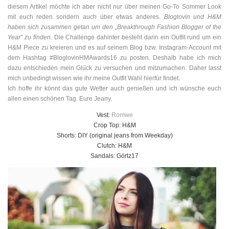
diesem Artikel möchte ich aber nicht nur über meinen Go-To Sommer Look
mit euch reden sondern auch über etwas anderes.
Bloglovin und H&M
haben sich zusammen getan um den „Breakthrough Fashion Blogger of the
Year“ zu finden.
Die Challenge dahinter besteht darin ein Outfit rund um ein
H&M Piece zu kreieren und es auf seinem Blog bzw. Instagram-Account mit
dem Hashtag #BloglovinHMAwards16 zu posten. Deshalb habe ich mich
dazu entschieden mein Glück zu versuchen und mitzumachen. Daher lasst
mich unbedingt wissen wie ihr meine Outfit Wahl hierfür findet.
Ich hoffe ihr könnt das gute Wetter auch genießen und ich wünsche euch
allen einen schönen Tag. Eure Jeany.
Vest:
Romwe
Crop Top: H&M
Shorts: DIY (original jeans from Weekday)
Clutch: H&M
Sandals: Görtz17