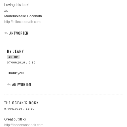
Loving this look!
xx
Mademoiselle Coconath
http://mllecoconath.com
ANTWORTEN
BY JEANY
AUTOR
07/06/2016 / 9:35
Thank you!
ANTWORTEN
THE OCEAN'S DOCK
07/06/2016 / 11:10
Great outfit! xx
http://theoceansdock.com