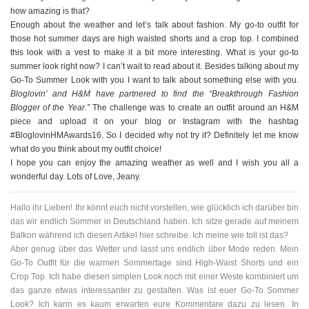
how amazing is that?
Enough about the weather and let’s talk about fashion. My go-to outfit for
those hot summer days are high waisted shorts and a crop top. I combined
this look with a vest to make it a bit more interesting. What is your go-to
summer look right now? I can’t wait to read about it. Besides talking about my
Go-To Summer Look with you I want to talk about something else with you.
Bloglovin’ and H&M have partnered to find the “Breakthrough Fashion
Blogger of the Year.”
The challenge was to create an outfit around an H&M
piece and upload it on your blog or Instagram with the hashtag
#BloglovinHMAwards16. So I decided why not try it? Definitely let me know
what do you think about my outfit choice!
I hope you can enjoy the amazing weather as well and I wish you all a
wonderful day. Lots of Love, Jeany.
Hallo ihr Lieben! Ihr könnt euch nicht vorstellen, wie glücklich ich darüber bin
das wir endlich Sommer in Deutschland haben. Ich sitze gerade auf meinem
Balkon während ich diesen Artikel hier schreibe. Ich meine wie toll ist das?
Aber genug über das Wetter und lasst uns endlich über Mode reden. Mein
Go-To Outfit für die warmen Sommertage sind High-Waist Shorts und ein
Crop Top. Ich habe diesen simplen Look noch mit einer Weste kombiniert um
das ganze etwas interessanter zu gestalten. Was ist euer Go-To Sommer
Look? Ich kann es kaum erwarten eure Kommentare dazu zu lesen. In