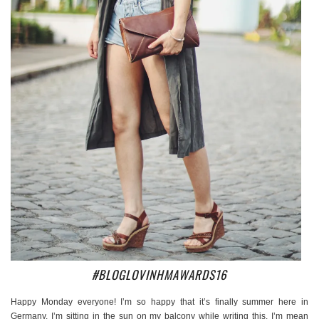
#BLOGLOVINHMAWARDS16
Happy Monday everyone! I’m so happy that it’s finally summer here in
Germany. I’m sitting in the sun on my balcony while writing this. I’m mean