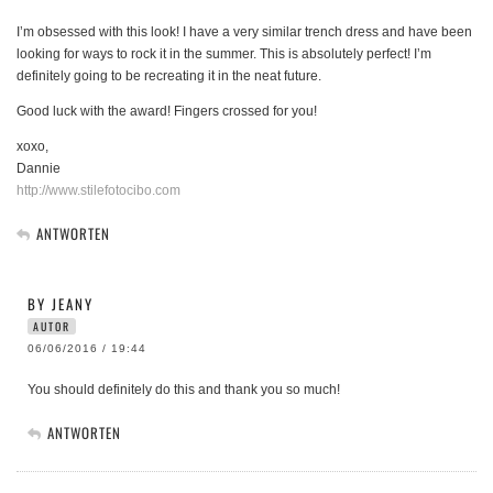
I’m obsessed with this look! I have a very similar trench dress and have been
looking for ways to rock it in the summer. This is absolutely perfect! I’m
definitely going to be recreating it in the neat future.
Good luck with the award! Fingers crossed for you!
xoxo,
Dannie
http://www.stilefotocibo.com
ANTWORTEN
BY JEANY
AUTOR
06/06/2016 / 19:44
You should definitely do this and thank you so much!
ANTWORTEN