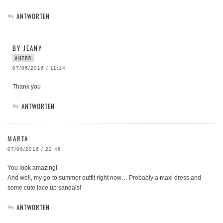
ANTWORTEN
BY JEANY
AUTOR
07/06/2016 / 11:14
Thank you
ANTWORTEN
MARTA
07/06/2016 / 22:46
You look amazing!
And well, my go-to summer outfit right now… Probably a maxi dress and
some cute lace up sandals!
ANTWORTEN