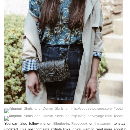
You can also follow me on
Bloglovin
,
Facebook
or
Instagram
to stay
updated.
This post contains affiliate links, if you want to read more about it