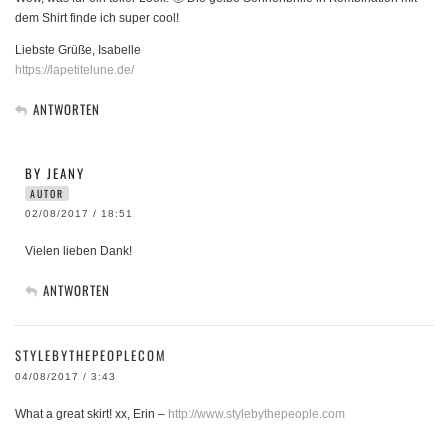
dem Shirt finde ich super cool!
Liebste Grüße, Isabelle
https://lapetitelune.de/
ANTWORTEN
BY JEANY
AUTOR
02/08/2017 / 18:51
Vielen lieben Dank!
ANTWORTEN
STYLEBYTHEPEOPLECOM
04/08/2017 / 3:43
What a great skirt! xx, Erin –
http://www.stylebythepeople.com