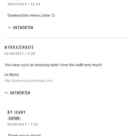
30/07/2017 / 12:20
Dankeschön meine Liebe 🙂
ANTWORTEN
MYRRAZENKATE
01/08/2017 / 7:28
You have such an amazing style! I love the outfit very much!
xx Myrra,
http://www.myrrazenkate.com
ANTWORTEN
BY JEANY
AUTOR
01/08/2017 / 7:33
Thank you so much!