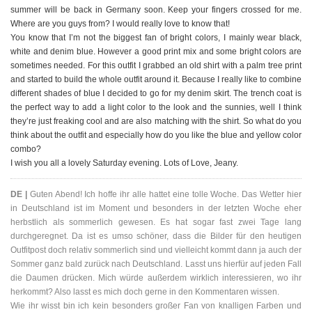
summer will be back in Germany soon. Keep your fingers crossed for me.
Where are you guys from? I would really love to know that!
You know that I’m not the biggest fan of bright colors, I mainly wear black,
white and denim blue. However a good print mix and some bright colors are
sometimes needed. For this outfit I grabbed an old shirt with a palm tree print
and started to build the whole outfit around it. Because I really like to combine
different shades of blue I decided to go for my denim skirt. The trench coat is
the perfect way to add a light color to the look and the sunnies, well I think
they’re just freaking cool and are also matching with the shirt. So what do you
think about the outfit and especially how do you like the blue and yellow color
combo?
I wish you all a lovely Saturday evening. Lots of Love, Jeany.
DE |
Guten Abend! Ich hoffe ihr alle hattet eine tolle Woche. Das Wetter hier
in Deutschland ist im Moment und besonders in der letzten Woche eher
herbstlich als sommerlich gewesen. Es hat sogar fast zwei Tage lang
durchgeregnet. Da ist es umso schöner, dass die Bilder für den heutigen
Outfitpost doch relativ sommerlich sind und vielleicht kommt dann ja auch der
Sommer ganz bald zurück nach Deutschland. Lasst uns hierfür auf jeden Fall
die Daumen drücken. Mich würde außerdem wirklich interessieren, wo ihr
herkommt? Also lasst es mich doch gerne in den Kommentaren wissen.
Wie ihr wisst bin ich kein besonders großer Fan von knalligen Farben und