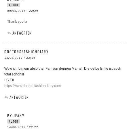
AUTOR
09/08/2017 / 22:29
Thank you! x
ANTWORTEN
DOCTORSFASHIONDIARY
14/08/2017 / 22:15
Wow ich bin ein absoluter Fan von deinem Mantel! Die gelbe Brille ist auch
total schön!!!
LG Eli
https://www.doctorsfashiondiary.com
ANTWORTEN
BY JEANY
AUTOR
14/08/2017 / 22:22