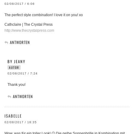
02/08/2017 / 6:06
The perfect style combination! I love it on you! xo
Cathclaire | The Crystal Press
http://www.thecrystalpress.com
ANTWORTEN
BY JEANY
AUTOR
02/08/2017 / 7:24
Thank you!
ANTWORTEN
ISABELLE
02/08/2017 / 18:35
Wow, was für ein toller Look! 🙂 Die gelbe Sonnenbrille in Kombination mit