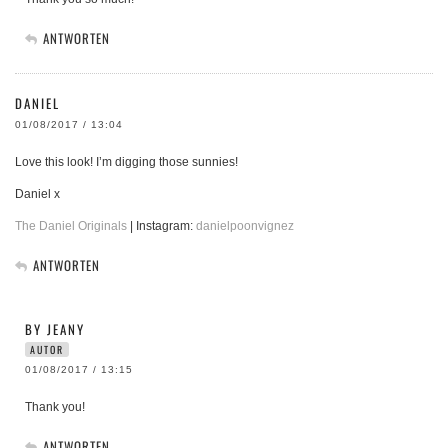
ANTWORTEN
DANIEL
01/08/2017 / 13:04
Love this look! I’m digging those sunnies!
Daniel x
The Daniel Originals
| Instagram:
danielpoonvignez
ANTWORTEN
BY JEANY
AUTOR
01/08/2017 / 13:15
Thank you!
ANTWORTEN