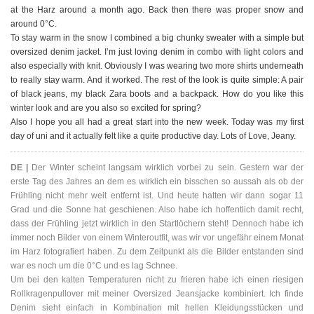
at the Harz around a month ago. Back then there was proper snow and
around 0°C.
To stay warm in the snow I combined a big chunky sweater with a simple but
oversized denim jacket. I’m just loving denim in combo with light colors and
also especially with knit. Obviously I was wearing two more shirts underneath
to really stay warm. And it worked. The rest of the look is quite simple: A pair
of black jeans, my black Zara boots and a backpack. How do you like this
winter look and are you also so excited for spring?
Also I hope you all had a great start into the new week. Today was my first
day of uni and it actually felt like a quite productive day. Lots of Love, Jeany.
DE |
Der Winter scheint langsam wirklich vorbei zu sein. Gestern war der
erste Tag des Jahres an dem es wirklich ein bisschen so aussah als ob der
Frühling nicht mehr weit entfernt ist. Und heute hatten wir dann sogar 11
Grad und die Sonne hat geschienen. Also habe ich hoffentlich damit recht,
dass der Frühling jetzt wirklich in den Startlöchern steht! Dennoch habe ich
immer noch Bilder von einem Winteroutfit, was wir vor ungefähr einem Monat
im Harz fotografiert haben. Zu dem Zeitpunkt als die Bilder entstanden sind
war es noch um die 0°C und es lag Schnee.
Um bei den kalten Temperaturen nicht zu frieren habe ich einen riesigen
Rollkragenpullover mit meiner Oversized Jeansjacke kombiniert. Ich finde
Denim sieht einfach in Kombination mit hellen Kleidungsstücken und