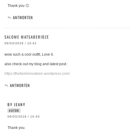
Thank you 🙂
ANTWORTEN
SALOME MATSABERIDZE
06/03/2018 / 10:41
wow such a cool outfit, Love it.
also check out my blog and latest post :
https://thefashionsateen.wordpress.com/
ANTWORTEN
BY JEANY
AUTOR
06/03/2018 / 10:43
Thank you.