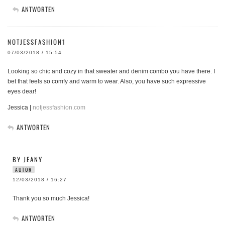
ANTWORTEN
NOTJESSFASHION1
07/03/2018 / 15:54
Looking so chic and cozy in that sweater and denim combo you have there. I
bet that feels so comfy and warm to wear. Also, you have such expressive
eyes dear!
Jessica |
notjessfashion.com
ANTWORTEN
BY JEANY
AUTOR
12/03/2018 / 16:27
Thank you so much Jessica!
ANTWORTEN