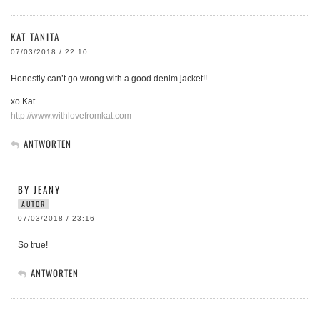
KAT TANITA
07/03/2018 / 22:10
Honestly can’t go wrong with a good denim jacket!!
xo Kat
http://www.withlovefromkat.com
ANTWORTEN
BY JEANY
AUTOR
07/03/2018 / 23:16
So true!
ANTWORTEN