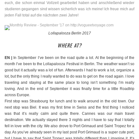
euch, die schon einmal Vollzeit gearbeitet haben und anschließend wieder
studieren gegangen sind wissen sicherlich was ich meine! Ich freue mich auf
jeden Fall total auf die nächsten zwei Jahre!
Lollapalooza Berlin 2017
WHERE AT?
EN |
In September I’ve been on the road quite a lot. At the beginning of the
month I’ve been to the Lollapalooza Festival in Berlin. The weather wasn’t so
good but it actually was a lot of fun. Afterwards I had to work a lot, organize a
lot, but the only thing I really wanted to do was to get on the road again. I love
traveling and staying at the same place to long isn’t something I’m really
loving. And in the end of September it was finally time for a little Roadtrip
across Europe.
First stop was Strasbourg for lunch and to walk around in the old town. Our
next stop was Biel. It was my first time in Swiss and the first thing I noticed
was that it’s really calm and quite there. Cannes was our main travel
destination. We actually stayed there 3 nights and I have to say that I totally
fell in love with the city. We also drove to Port Grimaud and Saint Tropez for a
day. As you’ve already seen in my last post Port Grimaud is a super cute port,
but I have to say that Saint Tropez was totally different than I imagine it. It’s