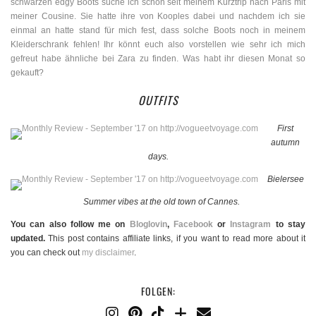
schwarzen edgy Boots suche ich schon seit meinem Kurztrip nach Paris mit
meiner Cousine. Sie hatte ihre von Kooples dabei und nachdem ich sie
einmal an hatte stand für mich fest, dass solche Boots noch in meinem
Kleiderschrank fehlen! Ihr könnt euch also vorstellen wie sehr ich mich
gefreut habe ähnliche bei Zara zu finden. Was habt ihr diesen Monat so
gekauft?
OUTFITS
First
autumn
days.
Bielersee
Summer vibes at the old town of Cannes.
You can also follow me on
Bloglovin
,
Facebook
or
Instagram
to stay
updated.
This post contains affiliate links, if you want to read more about it
you can check out
my disclaimer
.
FOLGEN: