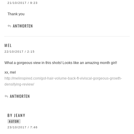
21/10/2017 / 9:23
Thank you
ANTWORTEN
MEL
22/10/2017 / 2:15
What a gorgeous view in this shots! Looks like an amazing month girl!
xx, mel
http://melinspired.com/got-hair-volume-back-ft-viviscal-gorgeous-growth-
densifying-review/
ANTWORTEN
BY JEANY
AUTOR
23/10/2017 / 7:46