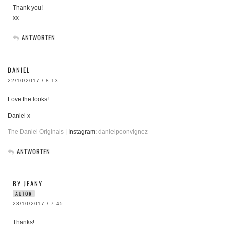
Thank you!
xx
ANTWORTEN
DANIEL
22/10/2017 / 8:13
Love the looks!
Daniel x
The Daniel Originals
| Instagram:
danielpoonvignez
ANTWORTEN
BY JEANY
AUTOR
23/10/2017 / 7:45
Thanks!