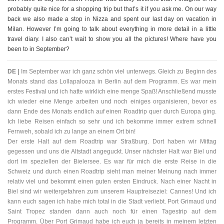
probably quite nice for a shopping trip but that’s it if you ask me. On our way
back we also made a stop in Nizza and spent our last day on vacation in
Milan. However I’m going to talk about everything in more detail in a little
travel diary. I also can’t wait to show you all the pictures! Where have you
been to in September?
DE |
Im September war ich ganz schön viel unterwegs. Gleich zu Beginn des
Monats stand das Lollapalooza in Berlin auf dem Programm. Es war mein
erstes Festival und ich hatte wirklich eine menge Spaß! Anschließend musste
ich wieder eine Menge arbeiten und noch einiges organisieren, bevor es
dann Ende des Monats endlich auf einen Roadtrip quer durch Europa ging.
Ich liebe Reisen einfach so sehr und ich bekomme immer extrem schnell
Fernweh, sobald ich zu lange an einem Ort bin!
Der erste Halt auf dem Roadtrip war Straßburg. Dort haben wir Mittag
gegessen und uns die Altstadt angeguckt. Unser nächster Halt war Biel und
dort im speziellen der Bielersee. Es war für mich die erste Reise in die
Schweiz und durch einen Roadtrip sieht man meiner Meinung nach immer
relativ viel und bekommt einen guten ersten Eindruck. Nach einer Nacht in
Biel sind wir weitergefahren zum unserem Hauptreiseziel: Cannes! Und ich
kann euch sagen ich habe mich total in die Stadt verliebt. Port Grimaud und
Saint Tropez standen dann auch noch für einen Tagestrip auf dem
Programm. Über Port Grimaud habe ich euch ja bereits in meinem letzten