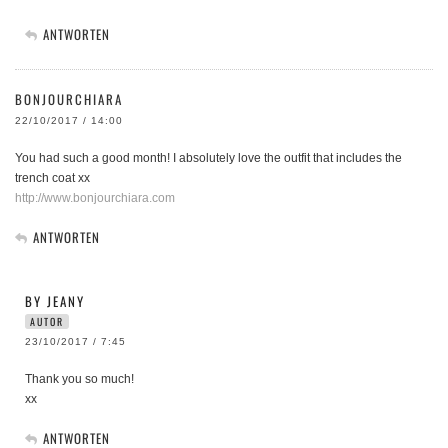
ANTWORTEN
BONJOURCHIARA
22/10/2017 / 14:00
You had such a good month! I absolutely love the outfit that includes the
trench coat xx
http://www.bonjourchiara.com
ANTWORTEN
BY JEANY
AUTOR
23/10/2017 / 7:45
Thank you so much!
xx
ANTWORTEN